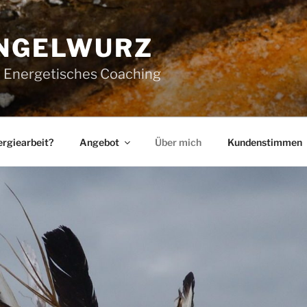
ENGELWURZ
| Energetisches Coaching
ergiearbeit?
Angebot
Über mich
Kundenstimmen