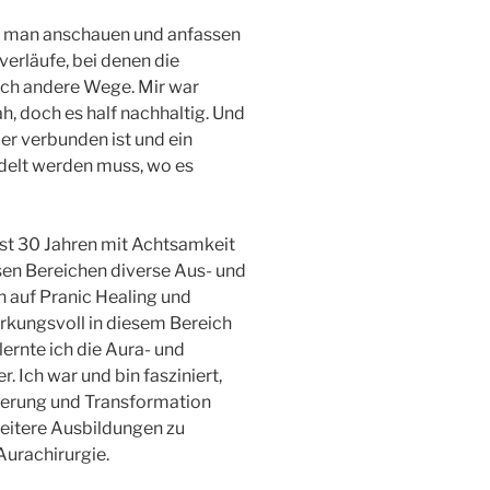
as man anschauen und anfassen
erläufe, bei denen die
ich andere Wege. Mir war
h, doch es half nachhaltig. Und
er verbunden ist und ein
delt werden muss, wo es
ast 30 Jahren mit Achtsamkeit
sen Bereichen diverse Aus- und
h auf Pranic Healing und
irkungsvoll in diesem Bereich
ernte ich die Aura- und
. Ich war und bin fasziniert,
nderung und Transformation
eitere Ausbildungen zu
Aurachirurgie.