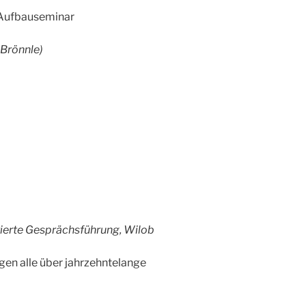
d Aufbauseminar
 Brönnle)
ierte Gesprächsführung, Wilob
gen alle über jahrzehntelange