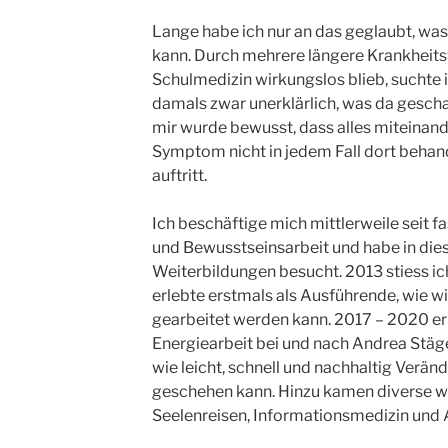
Lange habe ich nur an das geglaubt, w
kann. Durch mehrere längere Krankheitsv
Schulmedizin wirkungslos blieb, suchte 
damals zwar unerklärlich, was da gescha
mir wurde bewusst, dass alles miteinand
Symptom nicht in jedem Fall dort behan
auftritt.
Ich beschäftige mich mittlerweile seit f
und Bewusstseinsarbeit und habe in die
Weiterbildungen besucht. 2013 stiess ic
erlebte erstmals als Ausführende, wie w
gearbeitet werden kann. 2017 – 2020 erl
Energiearbeit bei und nach Andrea Stäger
wie leicht, schnell und nachhaltig Verä
geschehen kann. Hinzu kamen diverse w
Seelenreisen, Informationsmedizin und 