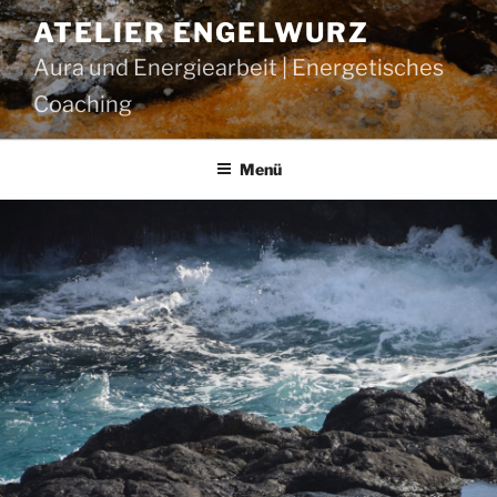
Zum
ATELIER ENGELWURZ
Inhalt
Aura und Energiearbeit | Energetisches
springen
Coaching
Menü